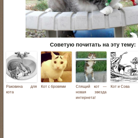
Советую почитать на эту тему:
Раковина для
Кот с бровями
Спящий кот —
Кот и Сова
кота
новая звезда
интернета!