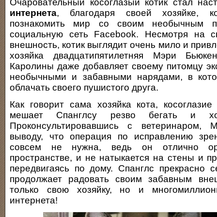
Очаровательный косоглазый котик стал на
интернета
, благодаря своей хозяйке, к
познакомить мир со своим необычным п
социальную сеть Facebook. Несмотря на 
внешность, котик выглядит очень мило и привл
хозяйка двадцатипятилетняя Мэри Бьюк
Каролины даже добавляет своему питомцу эк
необычными и забавными нарядами, в кот
облачать своего пушистого друга.
Как говорит сама хозяйка кота, косоглази
мешает Спанглсу резво бегать и хо
Проконсультировавшись с ветеринаром, 
выводу, что операция по исправлению зре
совсем не нужна, ведь он отлично ор
пространстве, и не натыкается на стены и п
передвигаясь по дому. Спанглс прекрасно с
продолжает радовать своим забавным вн
только свою хозяйку, но и многомиллио
интернета!