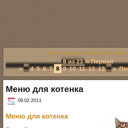
Архив рубрики «Советы по уходу
8 из 23
« Первая
«
...
4
5
6
7
8
9
10
11
12
13
...
»
По
Меню для котенка
09.02.2013
Меню для котенка