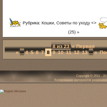
Рубрика:
Кошки
,
Советы по уходу
<>
(25) »
8 из 23
« Первая
«
...
4
5
6
7
8
9
10
11
12
13
...
»
По
Copyright © 2011 - 20
Копирование материалов разрешено